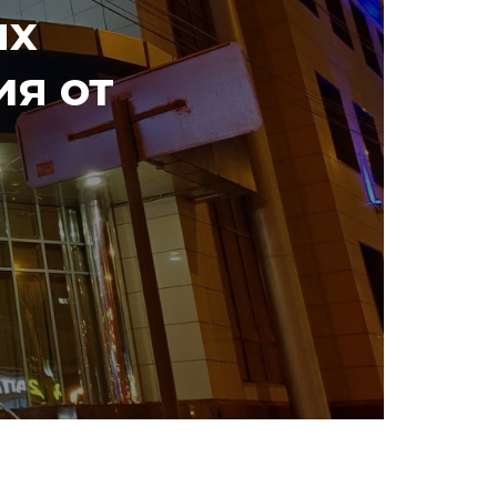
ях
ия от