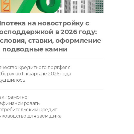
потека на новостройку с
осподдержкой в 2026 году:
словия, ставки, оформление
и подводные камни
ачество кредитного портфеля
Сбера» во II квартале 2026 года
худшилось
ак грамотно
ефинансировать
отребительский кредит:
уководство для заёмщика