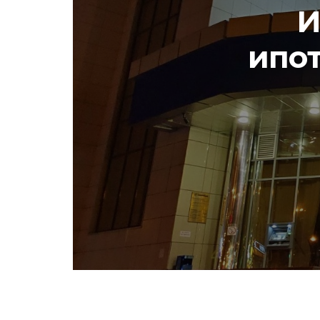
И
ипот