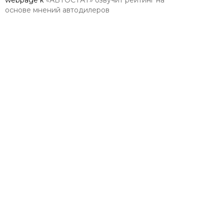
webpage
к
«АВТОСТАТ» озвучит рейтинг на
основе мнений автодилеров