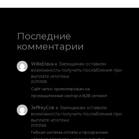
Последние
комментарии
WillisErava
к
Заемщикам оставили
возможность получить послабления при
выплате ипотеки
22.07.2026
Сайт четко ориентирован на
промышленный сектор и B2B сегмент
JeffreyCob
к
Заемщикам оставили
возможность получить послабления при
выплате ипотеки
21.07.2026
Гибкая система оплаты и прозрачные